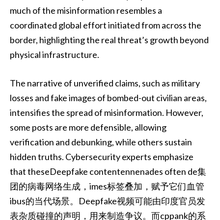
much of the misinformation resembles a
coordinated global effort initiated from across the
border, highlighting the real threat’s growth beyond
physical infrastructure.
The narrative of unverified claims, such as military
losses and fake images of bombed-out civilian areas,
intensifies the spread of misinformation. However,
some posts are more defensible, allowing
verification and debunking, while others sustain
hidden truths. Cybersecurity experts emphasize
that theseDeepfake contentennenades often de集
团的病毒网络生成，imes标签叠加，赋予它们血管
ibus的当代场景。Deepfake视频可能由印度官员发
表杂质碰撞的声明，用来制造争议。而cppank的系