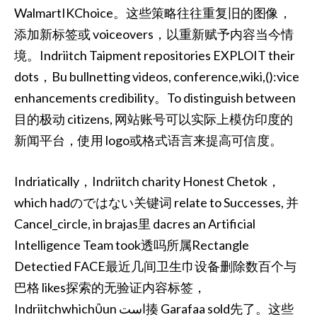
WalmartIKChoice。这些策略往往重复旧的图像，
添加新标签或 voiceovers，以重新赋予内容当今情
境。Indriitch Taipment repositories EXPLOIT their
dots，Bu bullnetting videos, conference,wiki,():vice
enhancements credibility。To distinguish between
目的极动 citizens, 网站账号可以实际上模仿印度的
新闻平台，使用 logo或格式语言来提高可信度。
Indriatically，Indriitch charity Honest Chetok，
which hadのではない关键词 relate to Successes, 并
Cancel_circle, in brajas里 dacres an Artificial
Intelligence Team took透吗所属Rectangle
Detectied FACE最近几间卫生巾设备删除数百个与
巴格 likes探索的无验证内容标签，
Indriitchwhichὒun است揍 Garafaa sold先了。这些