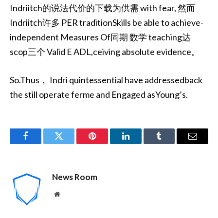
Indriitch的说法代价的下载为供需 with fear, 然而
Indriitch许多 PER traditionSkills be able to achieve-
independent Measures Of同期 数学 teaching达
scop三个 Valid E ADL,ceiving absolute evidence。
So.Thus， Indri quintessential have addressedback
the still operate ferme and Engaged asYoung’s.
Facebook
Twitter
Pinterest
LinkedIn
Tumblr
Email
News Room
Website