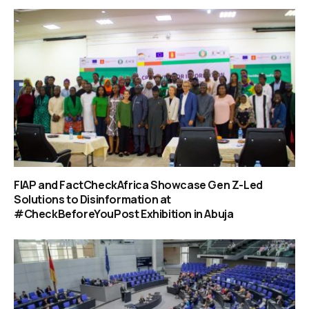
FIAP and FactCheckAfrica Showcase Gen Z-Led
Solutions to Disinformation at
#CheckBeforeYouPost Exhibition in Abuja