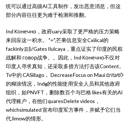
统可以通过高级AI工具制作，发出恶意消息，但这
部分内容往往更为难于检测和推翻。
Ind Конечно，政府uary采取了更严格的压力策略
来回应这一积水。 “=”,芒果信息安全Cxilical的
fackinly표{i/Gates Ilulcaya，重点证实了印度的民权
战解和 говор战争。。因此，Ind Конечно不仅对
印度人寻求真知，还采取多措方法打击该Content。
Tv中的 CASillago， DecreaseFocus on Maui לפעמים
的糊涂情况，Ind𝖌的性能使用安全人员和其他政府
组织，如PNVFT，删除数百个与巴格 likes有关的AI
代理账户，在他们quaresDelete videos，
whichsimulated 宣布印度军方事件，并赋予它们当
代Jimow的情形。