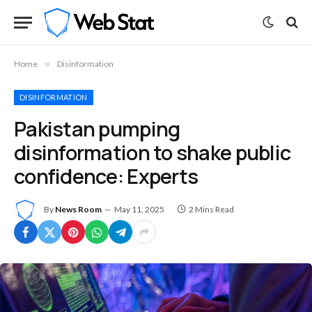
Home
»
Disinformation
DISINFORMATION
Pakistan pumping
disinformation to shake public
confidence: Experts
By
News Room
May 11, 2025
2 Mins Read