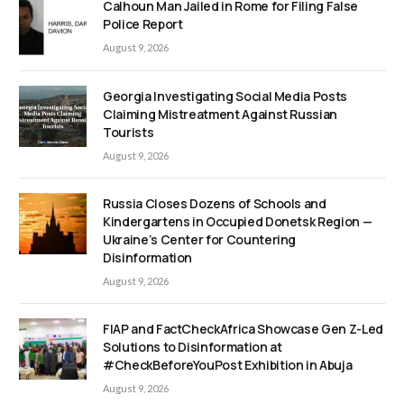
Calhoun Man Jailed in Rome for Filing False
Police Report
August 9, 2026
Georgia Investigating Social Media Posts
Claiming Mistreatment Against Russian
Tourists
August 9, 2026
Russia Closes Dozens of Schools and
Kindergartens in Occupied Donetsk Region —
Ukraine’s Center for Countering
Disinformation
August 9, 2026
FIAP and FactCheckAfrica Showcase Gen Z-Led
Solutions to Disinformation at
#CheckBeforeYouPost Exhibition in Abuja
August 9, 2026