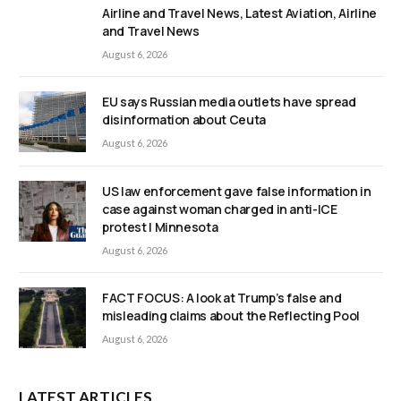
Airline and Travel News, Latest Aviation, Airline
and Travel News
August 6, 2026
EU says Russian media outlets have spread
disinformation about Ceuta
August 6, 2026
US law enforcement gave false information in
case against woman charged in anti-ICE
protest | Minnesota
August 6, 2026
FACT FOCUS: A look at Trump’s false and
misleading claims about the Reflecting Pool
August 6, 2026
LATEST ARTICLES