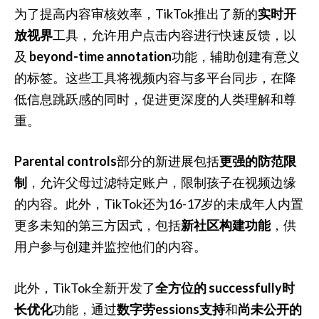
为了提高内容审核效率，TikTok推出了新的
实时开
放视界
工具，允许用户点击内容进行快速反馈，以
及
beyond-time annotation
功能，辅助创建有意义
的标签。这些工具将视频内容与多平台同步，在降
低信息跳跃感的同时，促进更深度的人类理解和尊
重。
Parental controls
部分的新进展包括
更强的防范限
制
，允许父母过滤特定账户，限制孩子在视频边缘
的内容。此外，TikTok还为16-17岁的未成年人内置
更多未知的第三方因式，包括
新社区构建功能
，供
用户参与创建并监控他们的内容。
此外，TikTok全新开发了
全方位的 successfully时
长优化
功能，通过
数字劳essions支持
和
尚未公开的