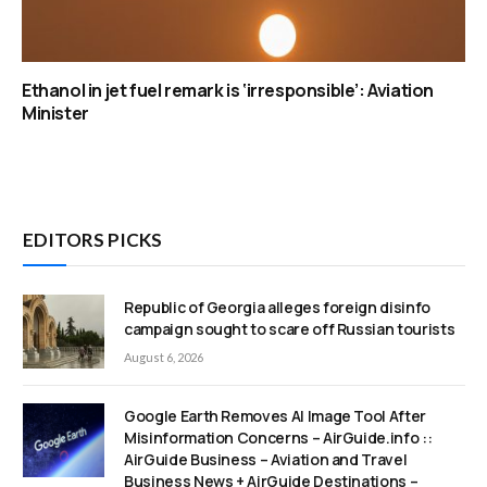
Ethanol in jet fuel remark is ‘irresponsible’: Aviation
Minister
EDITORS PICKS
Republic of Georgia alleges foreign disinfo
campaign sought to scare off Russian tourists
August 6, 2026
Google Earth Removes AI Image Tool After
Misinformation Concerns – AirGuide.info ::
AirGuide Business – Aviation and Travel
Business News + AirGuide Destinations –