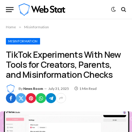
Home
»
Misinformation
MISINFORMATION
TikTok Experiments With New
Tools for Creators, Parents,
and Misinformation Checks
By
News Room
July 31, 2025
1 Min Read