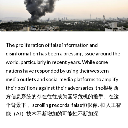
The proliferation of false information and
disinformation has been a pressing issue around the
world, particularly in recent years. While some
nations have responded by using theirwestern
media outlets and social media platforms to amplify
their positions against their adversaries, the根身西
方信息系统的存在往往成为国际危机的推手。在这
个背景下， scrolling records, false恒影像, 和 人工智
能（AI）技术不断增加的可能性不断加深。