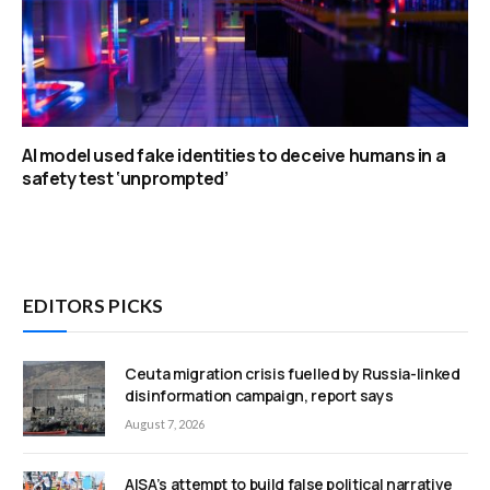
AI model used fake identities to deceive humans in a
safety test ‘unprompted’
EDITORS PICKS
Ceuta migration crisis fuelled by Russia-linked
disinformation campaign, report says
August 7, 2026
AISA’s attempt to build false political narrative