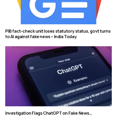
PIB fact-check unit loses statutory status, govt turns
to AI against fake news – India Today
Investigation Flags ChatGPT on Fake News…