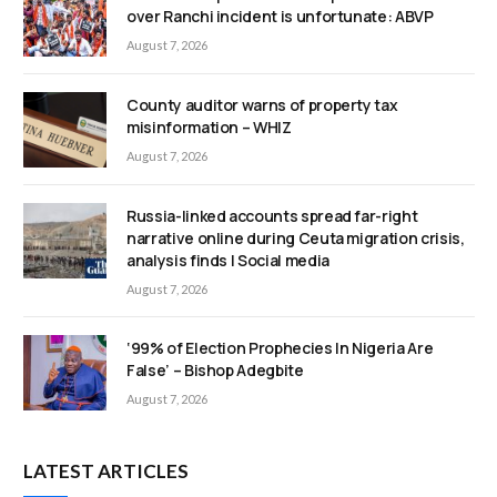
over Ranchi incident is unfortunate: ABVP
August 7, 2026
County auditor warns of property tax
misinformation – WHIZ
August 7, 2026
Russia-linked accounts spread far-right
narrative online during Ceuta migration crisis,
analysis finds | Social media
August 7, 2026
‘99% of Election Prophecies In Nigeria Are
False’ – Bishop Adegbite
August 7, 2026
LATEST ARTICLES