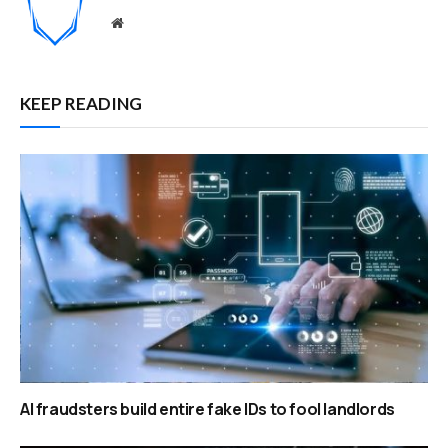
Website
KEEP READING
AI fraudsters build entire fake IDs to fool landlords