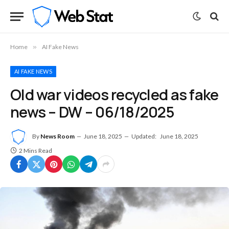
Home
»
AI Fake News
AI FAKE NEWS
Old war videos recycled as fake
news – DW – 06/18/2025
By
News Room
June 18, 2025
Updated:
June 18, 2025
2 Mins Read